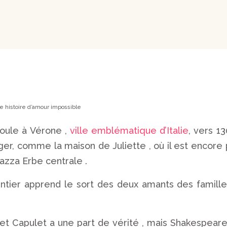
e histoire d’amour impossible
roule à Vérone ,
ville emblématique d’Italie
, vers 1
liger, comme la maison de Juliette , où il est encore
iazza Erbe centrale .
entier apprend le sort des deux amants des famill
i et Capulet a une part de vérité , mais Shakespeare